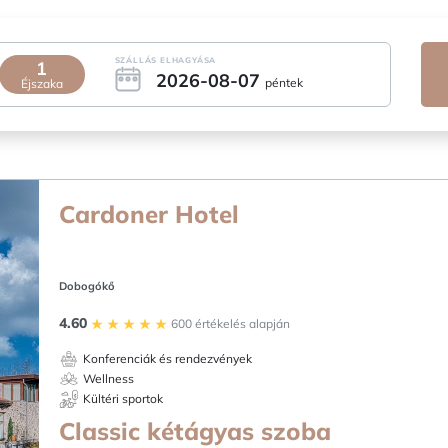
SZÁLLÁS ELHAGYÁSA
1
2026-08-07
péntek
Éjszaka
Cardoner Hotel
Dobogókő
4.60
600 értékelés alapján
Konferenciák és rendezvények
Wellness
Kültéri sportok
Classic kétágyas szoba