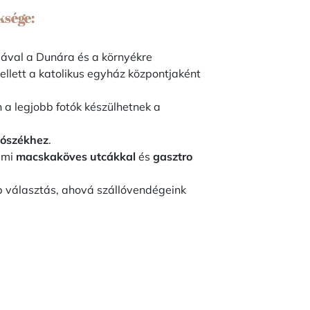
ksége:
ával a Dunára és a környékre
ellett a katolikus egyház központjaként
a legjobb fotók készülhetnek a
lószékhez
.
elmi
macskaköves utcákkal
és
gasztro
b választás, ahová szállóvendégeink