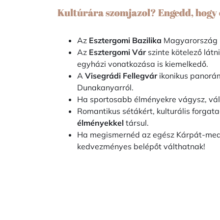
Kultúrára szomjazol? Engedd, hogy 
Az
Esztergomi Bazilika
Magyarország l
Az
Esztergomi Vár
szinte kötelező látn
egyházi vonatkozása is kiemelkedő.
A
Visegrádi Fellegvár
ikonikus panorám
Dunakanyarról.
Ha sportosabb élményekre vágysz, vá
Romantikus sétákért, kulturális forgat
élményekkel
társul.
Ha megismernéd az egész Kárpát-meden
kedvezményes belépőt válthatnak!