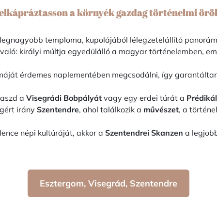
elkápráztasson a környék gazdag történelmi örö
egnagyobb temploma, kupolájából lélegzetelállító panorám
ivaló: királyi múltja egyedülálló a magyar történelemben, em
áját érdemes naplementében megcsodálni, így garantáltan 
laszd a
Visegrádi Bobpályát
vagy egy erdei túrát a
Prédiká
agért irány
Szentendre
, ahol találkozik a
művészet
, a történ
ce népi kultúráját, akkor a
Szentendrei Skanzen
a legjob
Esztergom, Visegrád, Szentendre