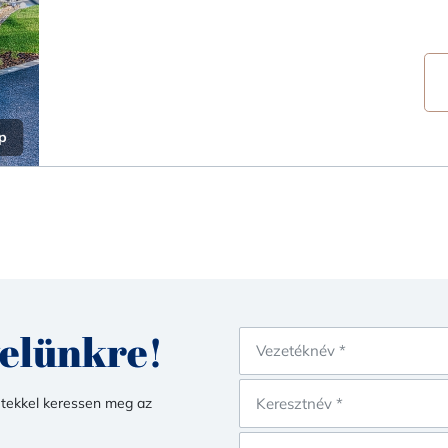
p
velünkre!
etekkel keressen meg az