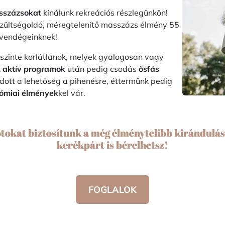
asszázsokat
kínálunk rekreációs részlegünkön!
feszültségoldó, méregtelenítő masszázs élmény 55
i vendégeinknek!
 szinte korlátlanok, melyek gyalogosan vagy
z
aktív programok
után pedig csodás
ősfás
dott a lehetőség a pihenésre, éttermünk pedig
ómiai élmények
kel vár.
tokat biztosítunk a még élménytelibb kirándulá
kerékpárt is bérelhetsz!
FOGLALOK