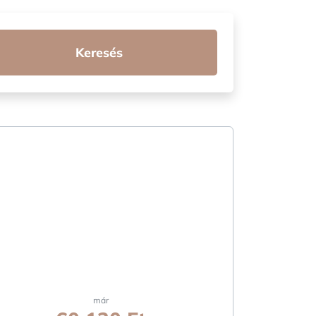
Keresés
már