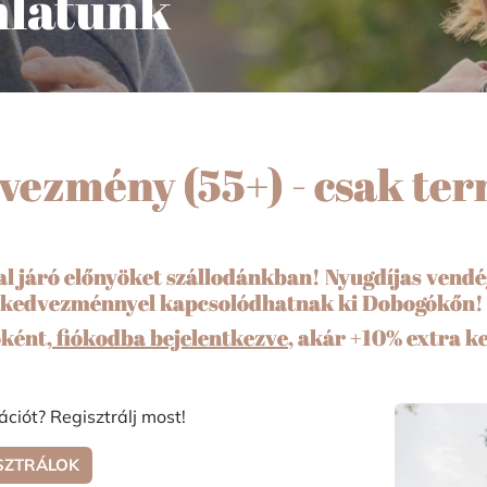
nlatunk
vezmény (55+) - csak te
l járó előnyöket szállodánkban! Nyugdíjas vendég
kedvezménnyel kapcsolódhatnak ki Dobogókőn
óként,
fiókodba bejelentkezve
, akár +10% extra k
ációt? Regisztrálj most!
SZTRÁLOK