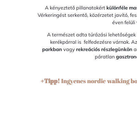
A kényeztető pillanatokért
különféle m
Vérkeringést serkentő, közérzetet javító, 
éven felül
A természet adta túrázási lehetőségek
kerékpárral is felfedezésre várnak. A
parkban
vagy
rekreációs részlegünkön
a
páratlan
gasztron
+Tipp!
Ingyenes nordic walking bo