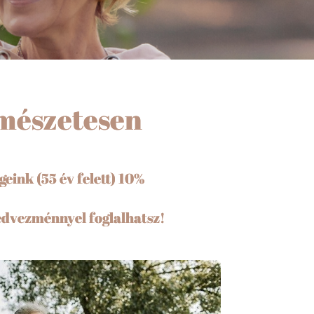
rmészetesen
eink (55 év felett) 10%
!
edvezménnyel foglalhatsz!