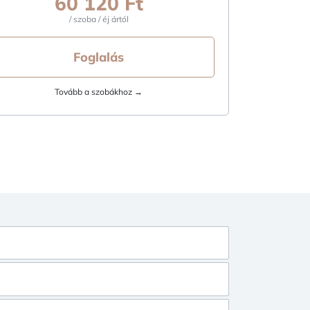
60 120 Ft
/ szoba / éj ártól
Foglalás
Tovább a szobákhoz →