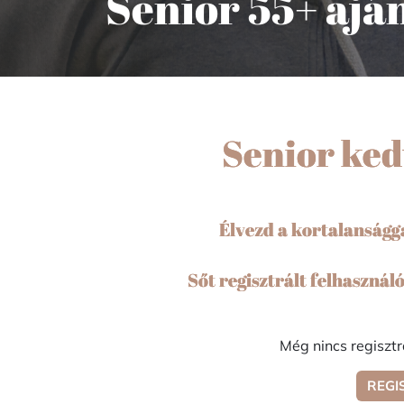
Senior 55+ ajá
Senior ked
Élvezd a kortalanságga
Sőt regisztrált felhasznál
Még nincs regisztr
REGI