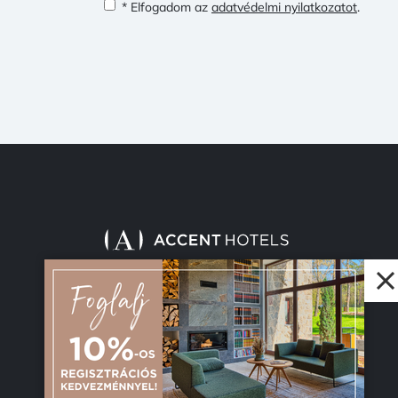
* Elfogadom az
adatvédelmi nyilatkozatot
.
© 2026 Accent Hotel Solutions Kft.