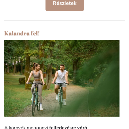
Részletek
Kalandra fel!
A környék megannyi
felfedezésre váró