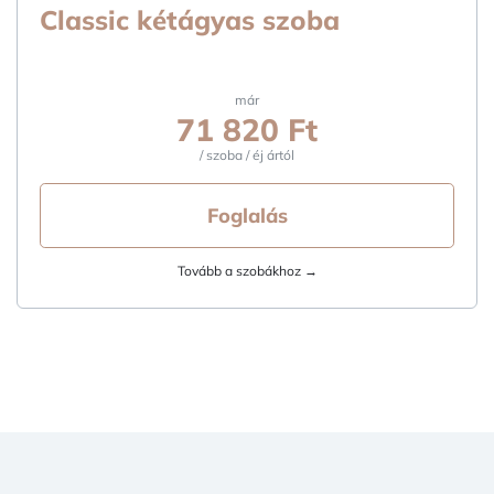
Classic kétágyas szoba
már
71 820 Ft
/ szoba / éj ártól
Foglalás
Tovább a szobákhoz →