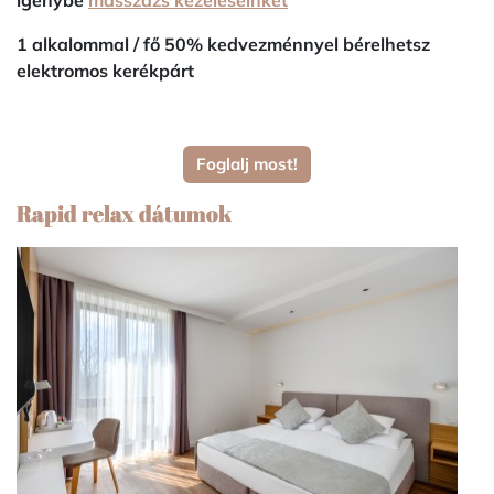
igénybe
masszázs kezeléseinket
1 alkalommal / fő 50% kedvezménnyel bérelhetsz
elektromos kerékpárt
Foglalj most!
Rapid relax dátumok