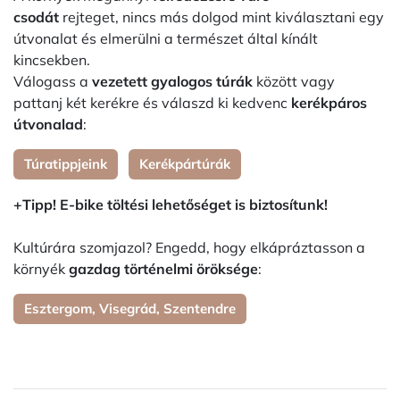
csodát
rejteget, nincs más dolgod mint kiválasztani egy
útvonalat és elmerülni a természet által kínált
kincsekben.
Válogass a
vezetett gyalogos túrák
között vagy
pattanj két kerékre és válaszd ki kedvenc
kerékpáros
útvonalad
:
Túratippjeink
Kerékpártúrák
+Tipp! E-bike töltési lehetőséget is biztosítunk!
Kultúrára szomjazol? Engedd, hogy elkápráztasson a
környék
gazdag történelmi öröksége
:
Esztergom, Visegrád, Szentendre