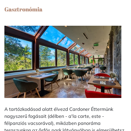
Gasztronómia
A tartózkodásod alatt élvezd Cardoner Éttermünk
nagyszerű fogásait (délben - a'la carte, este -
félpanziós vacsorával), miközben panoráma
teraszunkon az ősfás park látványában is elmerülhetsz.