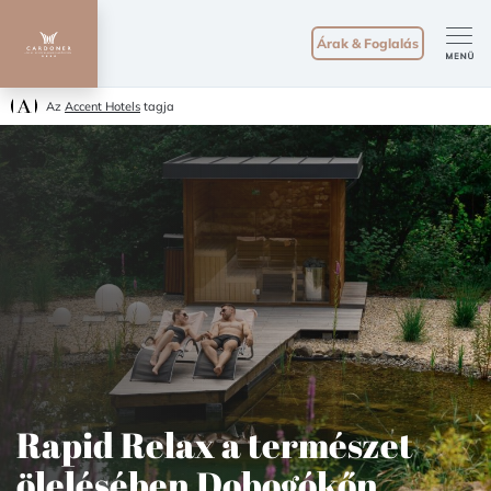
Árak & Foglalás
Az
Accent Hotels
tagja
Rapid Relax a természet
ölelésében Dobogókőn