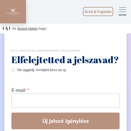
Árak & Foglalás
Az
Accent Hotels
tagja
MI IS SOKSZOR BELEKEVEREDÜNK A JELSZAVAKBA
Elfelejtetted a jelszavad?
Ne aggódj, mindjárt kész az új.
E-mail
Új jelszó igénylése