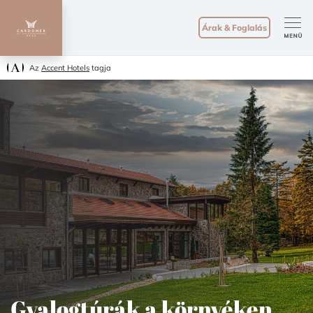
Árak & Foglalás
Az
Accent Hotels
tagja
Gyalogtúrák a környéken