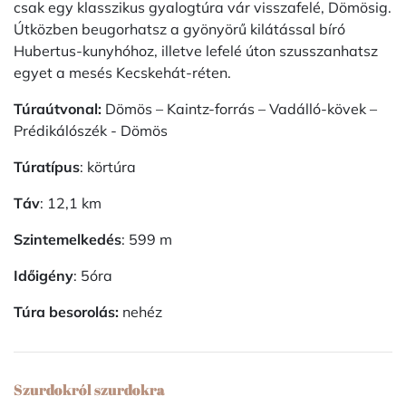
csak egy klasszikus gyalogtúra vár visszafelé, Dömösig.
Útközben beugorhatsz a gyönyörű kilátással bíró
Hubertus-kunyhóhoz, illetve lefelé úton szusszanhatsz
egyet a mesés Kecskehát-réten.
Túraútvonal:
Dömös – Kaintz-forrás – Vadálló-kövek –
Prédikálószék - Dömös
Túratípus
: körtúra
Táv
: 12,1 km
Szintemelkedés
: 599 m
Időigény
: 5óra
Túra besorolás:
nehéz
Szurdokról szurdokra