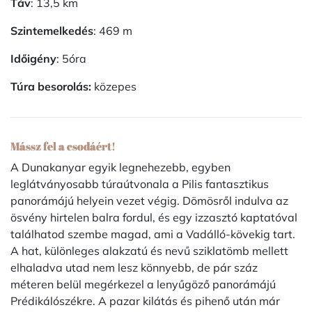
Táv
: 13,5 km
Szintemelkedés
: 469 m
Időigény
: 5óra
Túra besorolás:
közepes
Mássz fel a csodáért!
A Dunakanyar egyik legnehezebb, egyben
leglátványosabb túraútvonala a Pilis fantasztikus
panorámájú helyein vezet végig. Dömösről indulva az
ösvény hirtelen balra fordul, és egy izzasztó kaptatóval
találhatod szembe magad, ami a Vadálló-kövekig tart.
A hat, különleges alakzatú és nevű sziklatömb mellett
elhaladva utad nem lesz könnyebb, de pár száz
méteren belül megérkezel a lenyűgöző panorámájú
Prédikálószékre. A pazar kilátás és pihenő után már