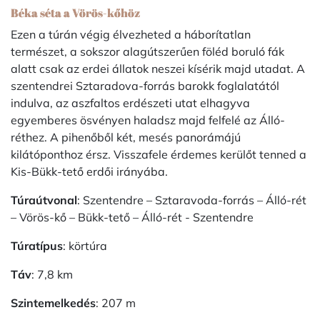
Béka séta a Vörös-kőhöz
Ezen a túrán végig élvezheted a háborítatlan
természet, a sokszor alagútszerűen föléd boruló fák
alatt csak az erdei állatok neszei kísérik majd utadat. A
szentendrei Sztaradova-forrás barokk foglalatától
indulva, az aszfaltos erdészeti utat elhagyva
egyemberes ösvényen haladsz majd felfelé az Álló-
réthez. A pihenőből két, mesés panorámájú
kilátóponthoz érsz. Visszafele érdemes kerülőt tenned a
Kis-Bükk-tető erdői irányába.
Túraútvonal
: Szentendre – Sztaravoda-forrás – Álló-rét
– Vörös-kő – Bükk-tető – Álló-rét - Szentendre
Túratípus
: körtúra
Táv
: 7,8 km
Szintemelkedés
: 207 m