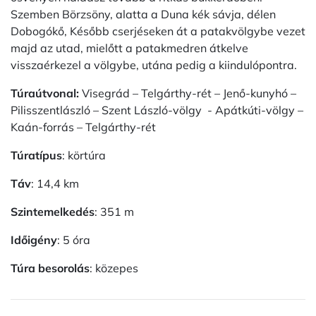
Szemben Börzsöny, alatta a Duna kék sávja, délen
Dobogókő, Később cserjéseken át a patakvölgybe vezet
majd az utad, mielőtt a patakmedren átkelve
visszaérkezel a völgybe, utána pedig a kiindulópontra.
Túraútvonal:
Visegrád – Telgárthy-rét – Jenő-kunyhó –
Pilisszentlászló – Szent László-völgy - Apátkúti-völgy –
Kaán-forrás – Telgárthy-rét
Túratípus
: körtúra
Táv
: 14,4 km
Szintemelkedés
: 351 m
Időigény
: 5 óra
Túra besorolás
: közepes