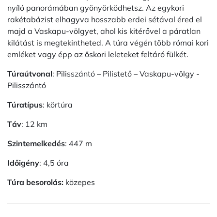
nyíló panorámában gyönyörködhetsz. Az egykori
rakétabázist elhagyva hosszabb erdei sétával éred el
majd a Vaskapu-völgyet, ahol kis kitérővel a páratlan
kilátást is megtekintheted. A túra végén több római kori
emléket vagy épp az őskori leleteket feltáró fülkét.
Túraútvonal
: Pilisszántó – Pilistető – Vaskapu-völgy -
Pilisszántó
Túratípus
: körtúra
Táv
: 12 km
Szintemelkedés
: 447 m
Időigény
: 4,5 óra
Túra besorolás:
közepes