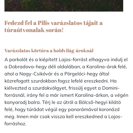
Fedezd fel a Pilis varázslatos tájait a
túraútvonalak során!
Varázslatos körtúra a holdvilág-ároknál
A parkolót és a kiépített Lajos-forrást elhagyva indulj el
a Dobradova-hegy déli oldalában, a Karolina-árok felé,
ahol a Nagy-Csikóvár és a Pörgelóci-hegy által
közrefogott szurdokban fogsz lefelé ereszkedni. Ha
kiélvezted a szurdokvölgyet, frissülj egyet a Domini-
forrásnál, irány fel a már ismert Karolina-árkon, a végén
kanyarodj balra. Térj le az útról a Bölcső-hegyi kilátó
felé, hogy túrádat végül egy panorámával koronázd
meg. Innen már csak vissza kell ereszkedned a Lajos-
forráshoz.