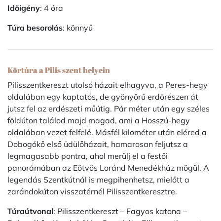
Időigény
: 4 óra
Túra besorolás
: könnyű
Körtúra a Pilis szent helyein
Pilisszentkereszt utolsó házait elhagyva, a Peres-hegy
oldalában egy kaptatós, de gyönyörű erdőrészen át
jutsz fel az erdészeti műútig. Pár méter után egy széles
földúton találod majd magad, ami a Hosszú-hegy
oldalában vezet felfelé. Másfél kilométer után eléred a
Dobogókő első üdülőházait, hamarosan feljutsz a
legmagasabb pontra, ahol merülj el a festői
panorámában az Eötvös Loránd Menedékház mögül. A
legendás Szentkútnál is megpihenhetsz, mielőtt a
zarándokúton visszatérnél Pilisszentkeresztre.
Túraútvonal
: Pilisszentkereszt – Fagyos katona –