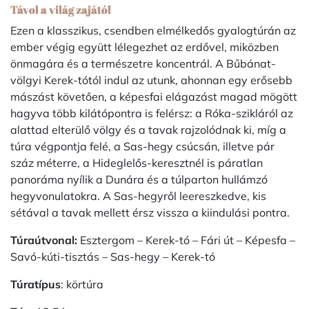
Távol a világ zajától
Ezen a klasszikus, csendben elmélkedős gyalogtúrán az
ember végig együtt lélegezhet az erdővel, miközben
önmagára és a természetre koncentrál. A Bűbánat-
völgyi Kerek-tótól indul az utunk, ahonnan egy erősebb
mászást követően, a képesfai elágazást magad mögött
hagyva több kilátópontra is felérsz: a Róka-szikláról az
alattad elterülő völgy és a tavak rajzolódnak ki, míg a
túra végpontja felé, a Sas-hegy csúcsán, illetve pár
száz méterre, a Hideglelős-keresztnél is páratlan
panoráma nyílik a Dunára és a túlparton hullámzó
hegyvonulatokra. A Sas-hegyről leereszkedve, kis
sétával a tavak mellett érsz vissza a kiindulási pontra.
Túraútvonal:
Esztergom – Kerek-tó – Fári út – Képesfa –
Savó-kúti-tisztás – Sas-hegy – Kerek-tó
Túratípus
: körtúra