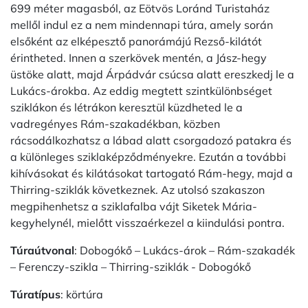
699 méter magasból, az Eötvös Loránd Turistaház
mellől indul ez a nem mindennapi túra, amely során
elsőként az elképesztő panorámájú Rezső-kilátót
érintheted. Innen a szerkövek mentén, a Jász-hegy
üstöke alatt, majd Árpádvár csúcsa alatt ereszkedj le a
Lukács-árokba. Az eddig megtett szintkülönbséget
sziklákon és létrákon keresztül küzdheted le a
vadregényes Rám-szakadékban, közben
rácsodálkozhatsz a lábad alatt csorgadozó patakra és
a különleges sziklaképződményekre. Ezután a további
kihívásokat és kilátásokat tartogató Rám-hegy, majd a
Thirring-sziklák következnek. Az utolsó szakaszon
megpihenhetsz a sziklafalba vájt Siketek Mária-
kegyhelynél, mielőtt visszaérkezel a kiindulási pontra.
Túraútvonal
: Dobogókő – Lukács-árok – Rám-szakadék
– Ferenczy-szikla – Thirring-sziklák - Dobogókő
Túratípus
: körtúra