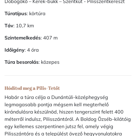
Dobogókő – Kerek-bükk – Szentkút - Pilisszentkereszt
Túratípus
: körtúra
Táv
: 10,7 km
Szintemelkedés
: 407 m
Időigény
: 4 óra
Túra besorolás
: közepes
Hódítsd meg a Pilis-Tetőt
Habár a túra célja a Dunántúli-középhegység
legmagasabb pontja mégsem kell megterhelő
kirándulásra készülnöd, hiszen tengerszint felett 400
méterről indulsz, Pilisszántóról. A Boldog Özséb-kilátóig
egy kellemes szerpentinen jutsz fel, amely végig
Pilisszántóra és a települést övező hegyvonulatokra