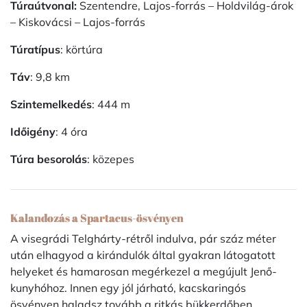
Túraútvonal:
Szentendre, Lajos-forrás – Holdvilág-árok
– Kiskovácsi – Lajos-forrás
Túratípus
: körtúra
Táv
: 9,8 km
Szintemelkedés
: 444 m
Időigény
: 4 óra
Túra besorolás
: közepes
Kalandozás a Spartacus-ösvényen
A visegrádi Telghárty-rétről indulva, pár száz méter
után elhagyod a kirándulók által gyakran látogatott
helyeket és hamarosan megérkezel a megújult Jenő-
kunyhóhoz. Innen egy jól járható, kacskaringós
ösvényen haladsz tovább a ritkás bükkerdőben.