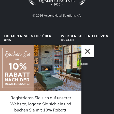
© 2026 Accent Hotel Solutions Kft.
ERFAHREN SIE MEHR ÜBER
WERDEN SIE EIN TEIL VON
UNS
ACCENT
Über uns
Management
Dienstleistungen
Datenschutz
Unser Team
Impressum
Warum Accent?
Registrieren Sie sich auf unserer
Website, loggen Sie sich ein und
FOLGEN SIE UNS
buchen Sie mit 10% Rabatt!