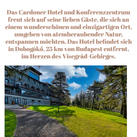
Das Cardoner Hotel und Konferenzzentrum
freut sich auf seine lieben Gäste, die sich an
einem wunderschönen und einzigartigen Ort,
umgeben von atemberaubender Natur,
entspannen möchten. Das Hotel befindet sich
in Dobogókő, 25 km von Budapest entfernt,
im Herzen des Visegrád-Gebirges.